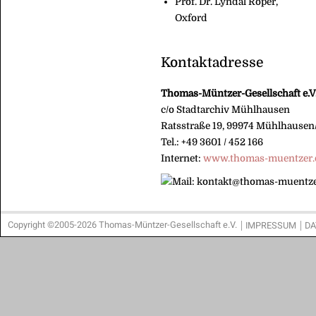
Prof. Dr. Lyndal Roper,
Oxford
Kontaktadresse
Thomas-Müntzer-Gesellschaft e.V
c/o Stadtarchiv Mühlhausen
Ratsstraße 19, 99974 Mühlhause
Tel.: +49 3601 / 452 166
Internet:
www.thomas-muentzer.
Copyright ©2005-2026 Thomas-Müntzer-Gesellschaft e.V.
IMPRESSUM
DA