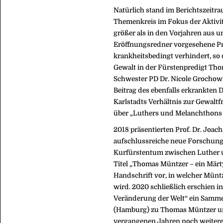
Natürlich stand im Berichtszeitr
Themenkreis im Fokus der Aktivit
größer als in den Vorjahren aus u
Eröffnungsredner vorgesehene Pr
krankheitsbedingt verhindert, so
Gewalt in der Fürstenpredigt Tho
Schwester PD Dr. Nicole Grochowin
Beitrag des ebenfalls erkrankten 
Karlstadts Verhältnis zur Gewaltf
über „Luthers und Melanchthons
2018 präsentierten Prof. Dr. Joac
aufschlussreiche neue Forschung
Kurfürstentum zwischen Luther un
Titel „Thomas Müntzer – ein Märty
Handschrift vor, in welcher Müntz
wird. 2020 schließlich erschien i
Veränderung der Welt“ ein Samme
(Hamburg) zu Thomas Müntzer un
vergangenen Jahren noch weitere 