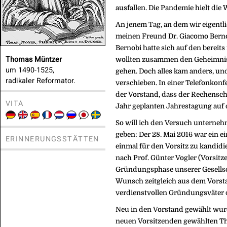
ausfallen. Die Pandemie hielt die 
An jenem Tag, an dem wir eigen
meinen Freund Dr. Giacomo Bernob
Bernobi hatte sich auf den berei
Thomas Müntzer
wollten zusammen den Geheimnis
um 1490-1525,
gehen. Doch alles kam anders, un
radikaler Reformator.
verschieben. In einer Telefonkon
der Vorstand, dass der Rechensch
VITA
Jahr geplanten Jahrestagung auf d
So will ich den Versuch unterneh
geben: Der 28. Mai 2016 war ein 
ERINNERUNGSSTÄTTEN
einmal für den Vorsitz zu kandidi
nach Prof. Günter Vogler (Vorsitz
Gründungsphase unserer Gesellsc
Wunsch zeitgleich aus dem Vorsta
verdienstvollen Gründungsväter 
Neu in den Vorstand gewählt wur
neuen Vorsitzenden gewählten Th