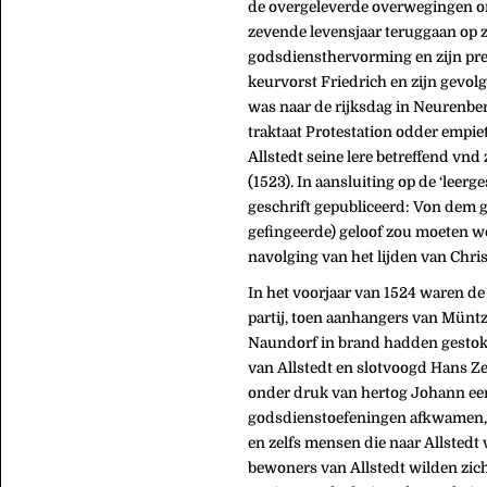
de overgeleverde overwegingen om 
zevende levensjaar teruggaan op zi
godsdiensthervorming en zijn pred
keurvorst Friedrich en zijn gevolg
was naar de rijksdag in Neurenber
traktaat Protestation odder empi
Allstedt seine lere betreffend v
(1523). In aansluiting op de ‘leerg
geschrift gepubliceerd: Von dem ge
gefingeerde) geloof zou moeten w
navolging van het lijden van Chr
In het voorjaar van 1524 waren d
partij, toen aanhangers van Müntz
Naundorf in brand hadden gestoken
van Allstedt en slotvoogd Hans Zei
onder druk van hertog Johann een 
godsdienstoefeningen afkwamen, 
en zelfs mensen die naar Allstedt
bewoners van Allstedt wilden zic