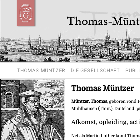
THOMAS MÜNTZER
DIE GESELLSCHAFT
PUBL
Thomas Müntzer
Müntzer, Thomas
, geboren rond 1
Mühlhausen (Thür.), Duitsland; pr
Afkomst, opleiding, acti
Net als Martin Luther komt Thoma