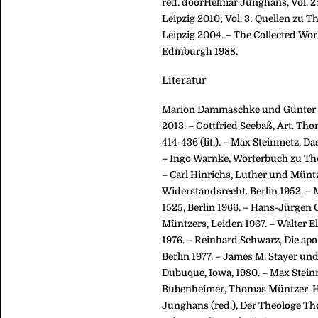
red. doorHelmar Junghans, Vol. 2
Leipzig 2010; Vol. 3: Quellen zu 
Leipzig 2004. – The Collected Wor
Edinburgh 1988.
Literatur
Marion Dammaschke und Günter V
2013. – Gottfried Seebaß, Art. Th
414-436 (lit.). – Max Steinmetz, D
– Ingo Warnke, Wörterbuch zu Th
– Carl Hinrichs, Luther und Münt
Widerstandsrecht. Berlin 1952. 
1525, Berlin 1966. – Hans-Jürgen
Müntzers, Leiden 1967. – Walter 
1976. – Reinhard Schwarz, Die ap
Berlin 1977. – James M. Stayer un
Dubuque, Iowa, 1980. – Max Stein
Bubenheimer, Thomas Müntzer. He
Junghans (red.), Der Theologe T