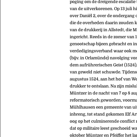
poging om de dreigende escalatie
van de uitverkorenen. Op 13 juli h
over Daniël 2, over de ondergang 
die de overheden daarin zouden k
van de drukkerij in Allstedt, die 
ingericht. Reeds in de zomer van
genootschap bijeen gebracht en in
verdedigingsverband waar ook men
(bijv. in Orlamünde) navolging vo
dem aufrührerischen Geist (1524),
van geweld niet schuwde. Tijdens 
augustus 1524, aan het hof van W
drukker te ontslaan. Na zijn mislu
Müntzer in de nacht van 7 op 8 au
reformatorisch geworden, voormali
Mühlhausen een gemeente van uitv
inbreng, tot stand gekomen Elf Ar
oog op het culminerende conflict
dat op militaire leest geschoeid w
oktober Müntzer en Pfeiffer het lan