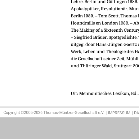
Lehre. Berlin und Göttingen 1989
Apokalyptiker, Revolutionär. Mün
Berlin 1989. – Tom Scott, Thomas
Houndmills en London 1989. – Abr
The Making of a Sixteenth Century
– Siegfried Bräuer, Spottgedicht
uitgeg. door Hans-Jürgen Goertz e
Werk, Leben und Theologie des H
die Gesellschaft seiner Zeit, Müh
und Thüringer Wald, Stuttgart 20
Uit: Mennonitisches Lexikon, Bd. 
Copyright ©2005-2026 Thomas-Müntzer-Gesellschaft e.V.
IMPRESSUM
DA