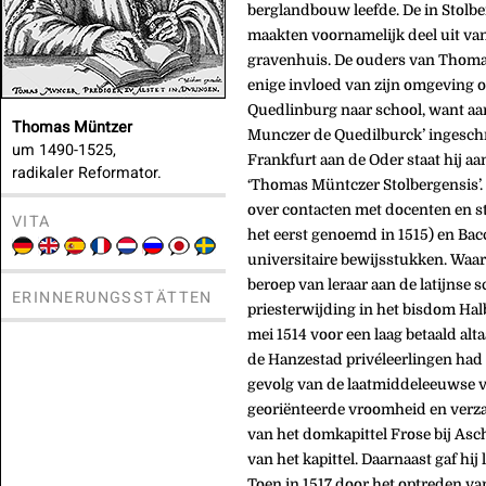
berglandbouw leefde. De in Stolb
maakten voornamelijk deel uit van
gravenhuis. De ouders van Thomas
enige invloed van zijn omgeving op
Quedlinburg naar school, want aa
Thomas Müntzer
Munczer de Quedilburck’ ingeschre
um 1490-1525,
Frankfurt aan de Oder staat hij a
radikaler Reformator.
‘Thomas Müntczer Stolbergensis’. 
over contacten met docenten en st
VITA
het eerst genoemd in 1515) en Bac
universitaire bewijsstukken. Waars
beroep van leraar aan de latijnse 
ERINNERUNGSSTÄTTEN
priesterwijding in het bisdom Ha
mei 1514 voor een laag betaald alta
de Hanzestad privéleerlingen had
gevolg van de laatmiddeleeuwse v
georiënteerde vroomheid en verzam
van het domkapittel Frose bij Asch
van het kapittel. Daarnaast gaf h
Toen in 1517 door het optreden va