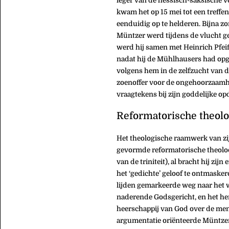
leger van de hessisch-saksische 
kwam het op 15 mei tot een treffen
eenduidig op te helderen. Bijna 
Müntzer werd tijdens de vlucht g
werd hij samen met Heinrich Pfei
nadat hij de Mühlhausers had opge
volgens hem in de zelfzucht van de
zoenoffer voor de ongehoorzaamhei
vraagtekens bij zijn goddelijke op
Reformatorische theolo
Het theologische raamwerk van zij
gevormde reformatorische theoloog
van de triniteit), al bracht hij zi
het ‘gedichte’ geloof te ontmaske
lijden gemarkeerde weg naar het w
naderende Godsgericht, en het her
heerschappij van God over de men
argumentatie oriënteerde Müntzer z