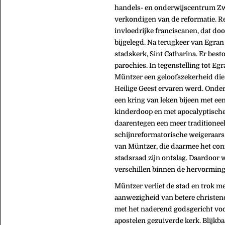
handels- en onderwijscentrum Zwic
verkondigen van de reformatie. Re
invloedrijke franciscanen, dat do
bijgelegd. Na terugkeer van Egra
stadskerk, Sint Catharina. Er bes
parochies. In tegenstelling tot E
Müntzer een geloofszekerheid die 
Heilige Geest ervaren werd. Ond
een kring van leken bijeen met e
kinderdoop en met apocalyptisch
daarentegen een meer traditionee
schijnreformatorische weigeraars
van Müntzer, die daarmee het conf
stadsraad zijn ontslag. Daardoor 
verschillen binnen de hervormi
Müntzer verliet de stad en trok m
aanwezigheid van betere christene
met het naderend godsgericht voo
apostelen gezuiverde kerk. Blijkb