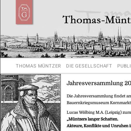
THOMAS MÜNTZER
DIE GESELLSCHAFT
PUBL
Jahresversammlung 2
Die Jahresversammlung findet am
Bauernkriegsmuseum Kornmarktkirc
Lucas Wölbing M.A. (Leipzig) zu
„Müntzers langer Schatten.
Akteure, Konflikte und Unruhen im