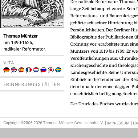
Der radikale Reformator Thomas M
lange Zeit behauptet wurde. Sein
Reformations- und Bauernkriegsze
gehörte seit seiner Hinrichtung b
Persönlichkeiten. Der Berliner Hi
Thomas Müntzer
Bibliographie der Publikationen ü
um 1490-1525,
Ordnung vor, erarbeitete nun ein
radikaler Reformator.
Müntzers von 1519 bis 1789. Er we
Veröffentlichungen aus: Chroniken
VITA
Kirchengeschichte und theologisch
Landesgeschichte. Seine Untersuc
Einblick in die Tendenzen der Rez
ERINNERUNGSSTÄTTEN
dem Inhalte der einschlägigen P
einschließlich heftig ausgefocht
Der Druck des Buches wurde durc
Copyright ©2005-2026 Thomas-Müntzer-Gesellschaft e.V.
IMPRESSUM
DA