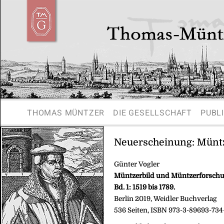
THOMAS MÜNTZER
DIE GESELLSCHAFT
PUBL
Neuerscheinung: Müntz
Günter Vogler
Müntzerbild und Müntzerforschun
Bd. 1: 1519 bis 1789.
Berlin 2019, Weidler Buchverlag
536 Seiten, ISBN 973-3-89693-734