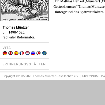
/ Dr. Mathias Henkel (Münster) „
Gottesdienstes“ Thomas Müntzer
Hintergrund des Spätmittelalters
Thomas Müntzer
um 1490-1525,
radikaler Reformator.
VITA
ERINNERUNGSSTÄTTEN
Copyright ©2005-2026 Thomas-Müntzer-Gesellschaft e.V.
IMPRESSUM
DA