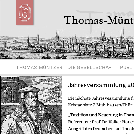
THOMAS MÜNTZER
DIE GESELLSCHAFT
PUBL
Jahresversammlung 20
Die nächste Jahresvesammlung f
Kristanplatz 7, Mühlhausen/Thür. 
„
Tradition und Neuerung in Thom
Referenten: Prof. Dr. Volker Hone
Ausgriff des Deutschen auf Theolo